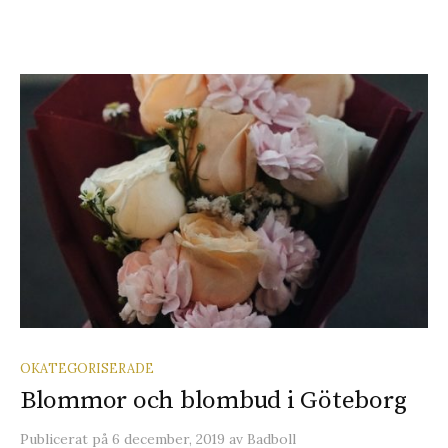
OKATEGORISERADE
Blommor och blombud i Göteborg
Publicerat
på
6 december, 2019
av
Badboll