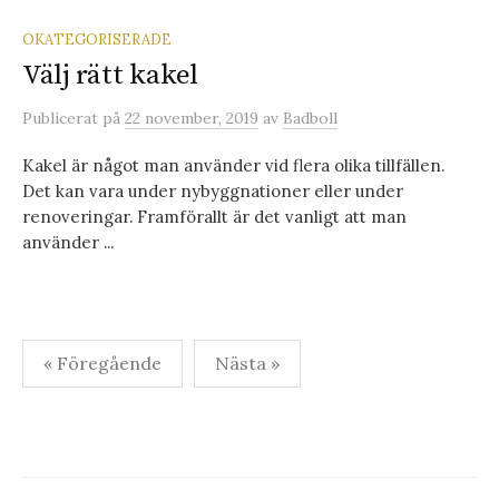
OKATEGORISERADE
Välj rätt kakel
Publicerat
på
22 november, 2019
av
Badboll
Kakel är något man använder vid flera olika tillfällen.
Det kan vara under nybyggnationer eller under
renoveringar. Framförallt är det vanligt att man
använder ...
Sidnumrering
« Föregående
Nästa »
för
inlägg