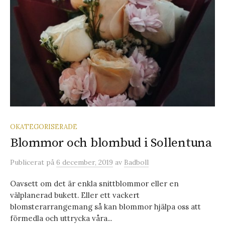
OKATEGORISERADE
Blommor och blombud i Sollentuna
Publicerat
på
6 december, 2019
av
Badboll
Oavsett om det är enkla snittblommor eller en
välplanerad bukett. Eller ett vackert
blomsterarrangemang så kan blommor hjälpa oss att
förmedla och uttrycka våra...