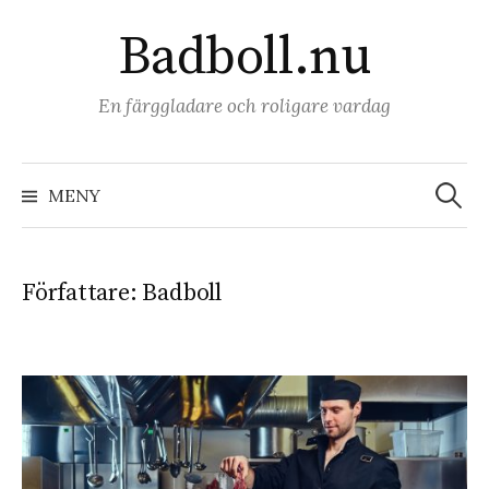
Hoppa
Badboll.nu
till
innehåll
En färggladare och roligare vardag
Sök
efter:
MENY
Författare:
Badboll