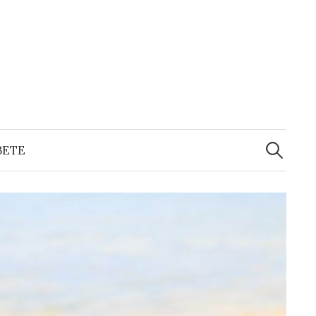
Sök
efter:
BETE