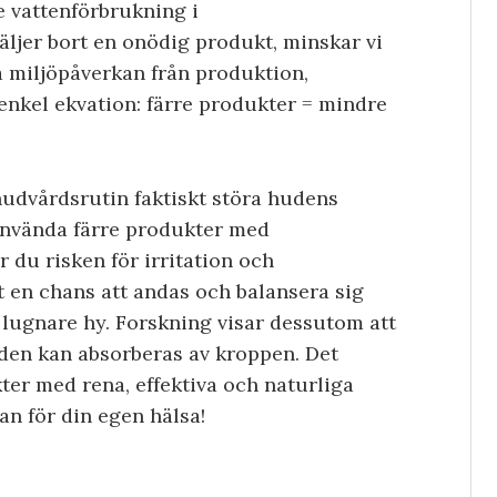
e vattenförbrukning i
väljer bort en onödig produkt, minskar vi
la miljöpåverkan från produktion,
enkel ekvation: färre produkter = mindre
udvårdsrutin faktiskt störa hudens
använda färre produkter med
 du risken för irritation och
t en chans att andas och balansera sig
ch lugnare hy. Forskning visar dessutom att
uden kan absorberas av kroppen. Det
kter med rena, effektiva och naturliga
tan för din egen hälsa!