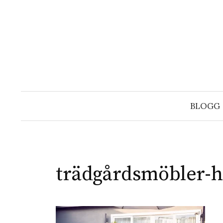
Hoppa
till
innehåll
BLOGG
trädgårdsmöbler-h