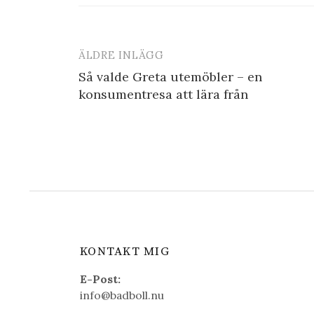
ÄLDRE INLÄGG
Inläggsnavigering
Så valde Greta utemöbler – en
konsumentresa att lära från
KONTAKT MIG
E-Post:
info@badboll.nu