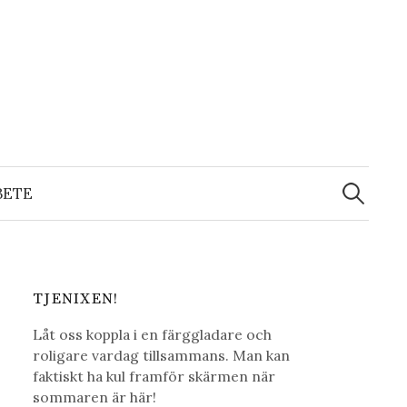
Sök
efter:
BETE
TJENIXEN!
Låt oss koppla i en färggladare och
roligare vardag tillsammans. Man kan
faktiskt ha kul framför skärmen när
sommaren är här!